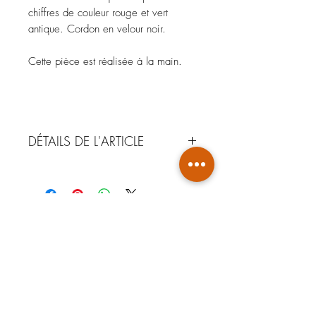
chiffres de couleur rouge et vert
antique. Cordon en velour noir.
Cette pièce est réalisée à la main.
DÉTAILS DE L'ARTICLE
MATÉRIAUX : Argile de Guyane -
Faience
COULEUR : Jaune - Corail - Vert
antique
NOTA : Comme tout produit de
fabrication artisanale, ces pièces
peuvent avoir de légères variations de
forme, de couleur et d'épaisseur