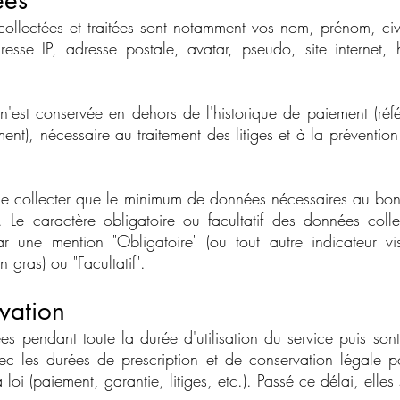
ées
ollectées et traitées sont notamment vos nom, prénom, civ
esse IP, adresse postale, avatar, pseudo, site internet,
'est conservée en dehors de l'historique de paiement (ré
nt), nécessaire au traitement des litiges et à la prévention 
 collecter que le minimum de données nécessaires au bon 
t. Le caractère obligatoire ou facultatif des données col
r une mention "Obligatoire" (ou tout autre indicateur 
 gras) ou "Facultatif".
vation
s pendant toute la durée d'utilisation du service puis so
ec les durées de prescription et de conservation légale po
a loi (paiement, garantie, litiges, etc.). Passé ce délai, elle