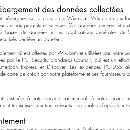
hébergement des données collectées
nt hébergées sur la plateforme Wix.com. Wix.com nous four
endre nos produits et services. Vos données peuvent être s
 bases de données et les applications générales de W
curisés derrière un pare-feu.
aiement direct offertes par Wix.com et utilisées par notre s
es par le PCI Security Standards Council, qui est un effort
merican Express et Discover. Les exigences PCI-DSS aid
de carte de crédit par notre plateforme et ses fournisseurs d
t destinées à notre service commercial, à notre service m
ment transmises aux tiers suivants : en qualité d'opérateur t
entement
ut moment votre consentement sur l'utilisation de vos 