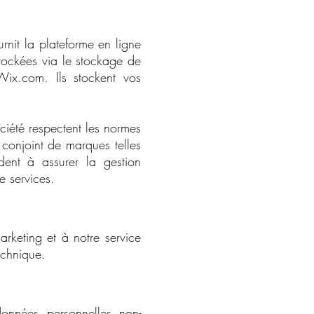
nit la plateforme en ligne
tockées via le stockage de
ix.com. Ils stockent vos
ociété respectent les normes
 conjoint de marques telles
ent à assurer la gestion
e services.
arketing et à notre service
echnique.
données personnelles non-