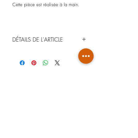
Cette pièce est réalisée à la main.
DÉTAILS DE L'ARTICLE
MATÉRIAUX : Argile de Guyane -
Faience
COULEUR : Rouge
NOTA : Comme tout produit de
fabrication artisanale, ces pièces
peuvent avoir de légères variations de
forme, de couleur et d'épaisseur