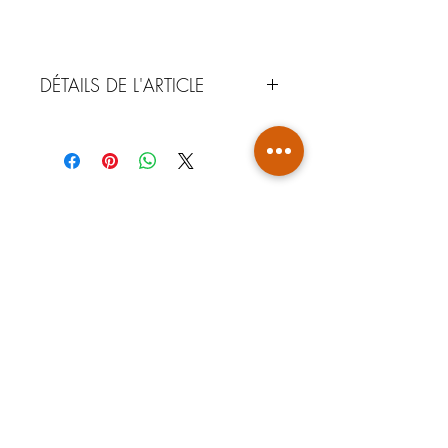
DÉTAILS DE L'ARTICLE
MATÉRIAUX : Argile de Guyane -
Faience
COULEUR : Noir anthracite
NOTA : Comme tout produit de
fabrication artisanale, ces pièces
peuvent avoir de légères variations de
forme, de couleur et d'épaisseur
FABEE DESIGN