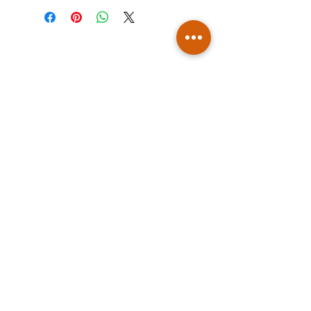
Faience
COULEUR : Naturelle
DIMENSIONS : Largeur 3,5 cm x
longueur 4,5 cm
NOTA : Comme tout produit de
fabrication artisanale, ces pièces
peuvent avoir de légères variations de
forme, de couleur et d'épaisseur
FABEE DESIGN
26 Rue Lafrairie Lotissement Karamel, 97354
Rémire-Montjoly - Guyane
Mentions légales