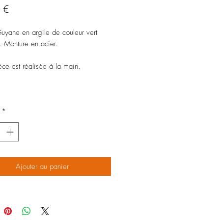
Prix
 €
yane en argile de couleur vert
e. Monture en acier.
èce est réalisée à la main.
*
Ajouter au panier