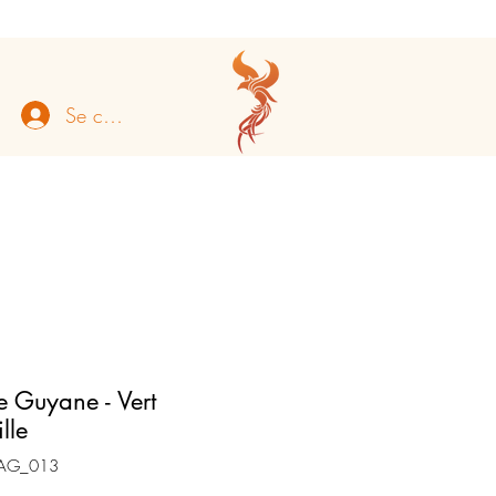
Se connecter
 Guyane - Vert
lle
BAG_013