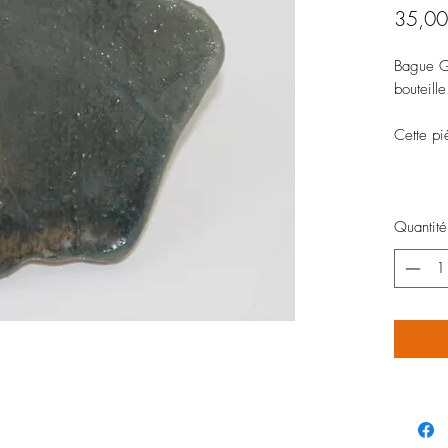
35,00
Bague Gu
bouteill
Cette pi
Quantité