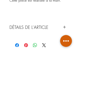
Cette pièce est réalisée à la main.
DÉTAILS DE L'ARTICLE
MATÉRIAUX : Argile de Guyane -
Faience
COULEUR : Marron gris
NOTA : Comme tout produit de
fabrication artisanale, ces pièces
peuvent avoir de légères variations de
forme, de couleur et d'épaisseur