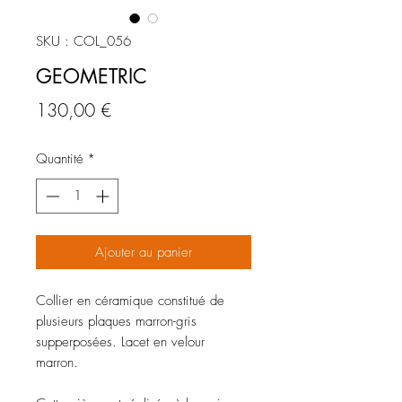
SKU : COL_056
GEOMETRIC
Prix
130,00 €
Quantité
*
Ajouter au panier
Collier en céramique constitué de
plusieurs plaques marron-gris
supperposées. Lacet en velour
marron.