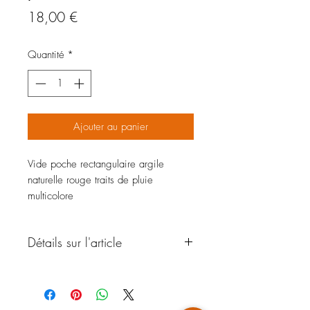
Prix
18,00 €
Quantité
*
Ajouter au panier
Vide poche rectangulaire argile
naturelle rouge traits de pluie
multicolore
Détails sur l'article
MATÉRIAUX : Argile de Guyane -
Faience
TECHNIQUE : Modelage à la plaque